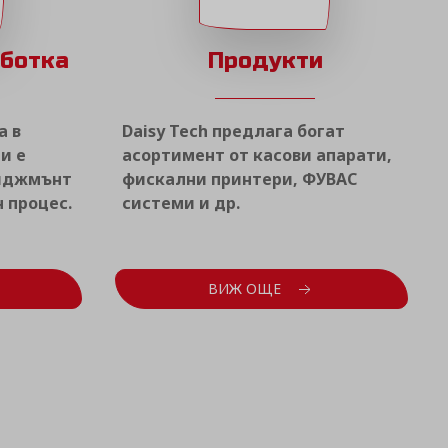
аботка
Продукти
а в
Daisy Tech предлага богат
и е
асортимент от касови апарати,
ниджмънт
фискални принтери, ФУВАС
 процес.
системи и др.
ВИЖ ОЩЕ