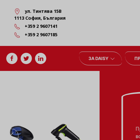
ул. Тинтява 15В
1113 София, България
+359 2 9607141
+359 2 9607185
ЗА DAISY
П
Всичко за вашия
търговски обект
При нас можете да намерите
всичко необходимо за един