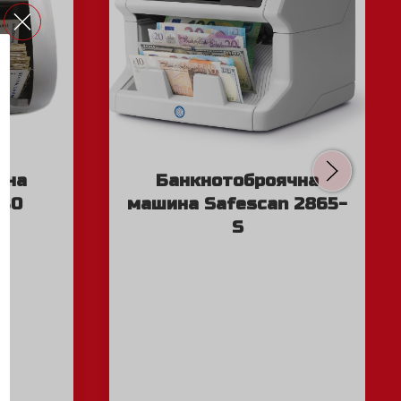
чна
Банкнотоброячна
030
машина Safescan 2865-
S