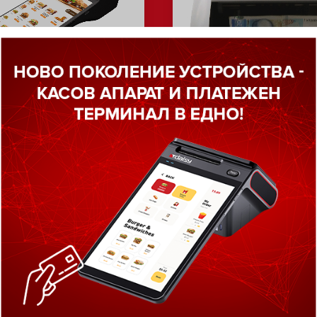
асов апарат с
Банкнотоброя
тежен терминал
машина FT-2
isy SMART S и
ден баркод четец
Zebra