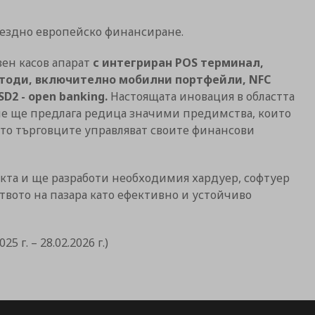
ъзмездно европейско финансиране.
вен касов апарат
с интегриран POS терминал,
тоди, включително мобилни портфейли, NFC
2 - open banking.
Настоящата иновация в областта
не ще предлага редица значими предимства, които
йто търговците управляват своите финансови
кта и ще разработи необходимия хардуер, софтуер
твото на пазара като ефективно и устойчиво
25 г. – 28.02.2026 г.)