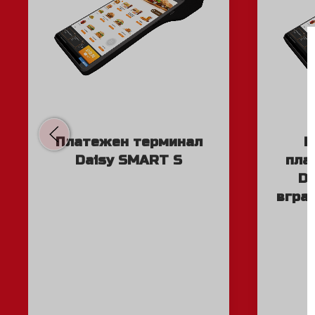
Платежен терминал
К
Daisy SMART S
пла
Da
вгра