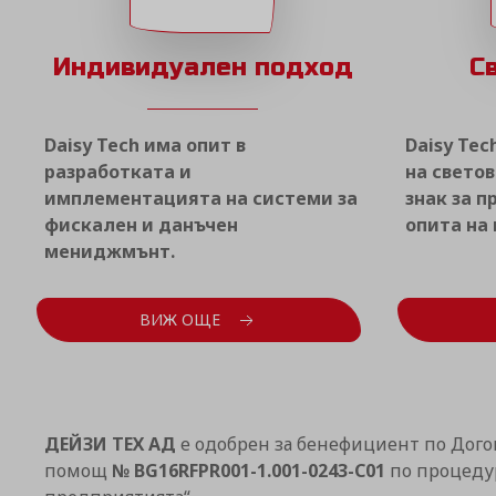
Индивидуален подход
С
Daisy Tech има опит в
Daisy Tec
разработката и
на светов
имплементацията на системи за
знак за 
фискален и данъчен
опита на
мениджмънт.
ВИЖ ОЩЕ
ДЕЙЗИ ТЕХ АД
е одобрен за бенефициент по Дого
помощ
№ BG16RFPR001-1.001-0243-C01
по процедур