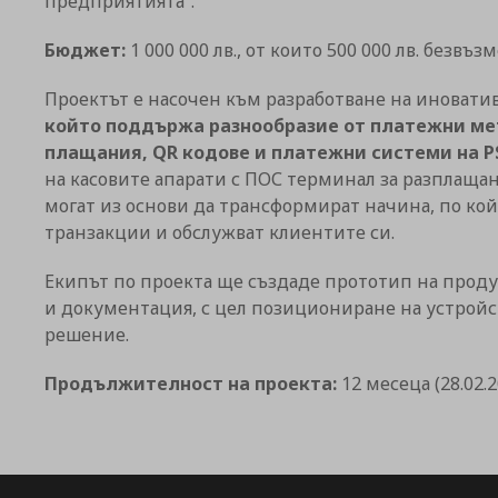
предприятията“.
Бюджет:
1 000 000 лв., от които 500 000 лв. безв
Проектът е насочен към разработване на иновати
който поддържа разнообразие от платежни ме
плащания, QR кодове и платежни системи на PSD
на касовите апарати с ПОС терминал за разплаща
могат из основи да трансформират начина, по ко
транзакции и обслужват клиентите си.
Екипът по проекта ще създаде прототип на проду
и документация, с цел позициониране на устройс
решение.
Продължителност на проекта:
12 месеца (28.02.20