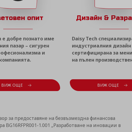
ветовен опит
Дизайн & Разр
h е добре познато име
Daisy Tech специализир
ния пазар – сигурен
индустриалния дизайн 
професионализма и
сертифицирана за ме
 компанията.
на пълен производствен
ВИЖ ОЩЕ
ВИЖ ОЩЕ
вор за предоставяне на безвъзмездна финансова
а BG16RFPR001-1.001 „Разработване на иновации в