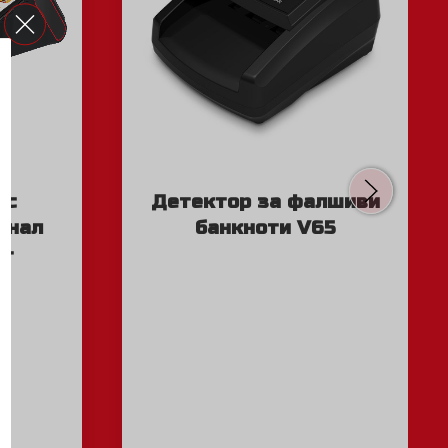
 с
Детектор за фалшиви
инал
банкноти V65
 +