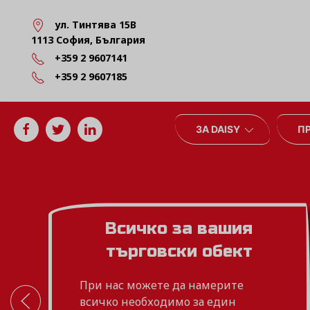
ул. Тинтява 15В
1113 София, България
+359 2 9607141
+359 2 9607185
ЗА DAISY
П
Бързо и качес
обслужван
Вземете от нас нов касов 
го получете за броени ми