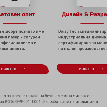
ветовен опит
Дизайн & Разр
h е добре познато име
Daisy Tech специализир
ния пазар – сигурен
индустриалния дизайн 
професионализма и
сертифицирана за ме
 компанията.
на пълен производствен
ВИЖ ОЩЕ
ВИЖ ОЩЕ
вор за предоставяне на безвъзмездна финансова
а BG16RFPR001-1.001 „Разработване на иновации в