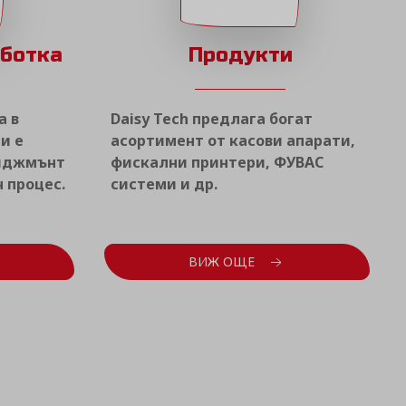
аботка
Продукти
а в
Daisy Tech предлага богат
и е
асортимент от касови апарати,
ниджмънт
фискални принтери, ФУВАС
 процес.
системи и др.
ВИЖ ОЩЕ