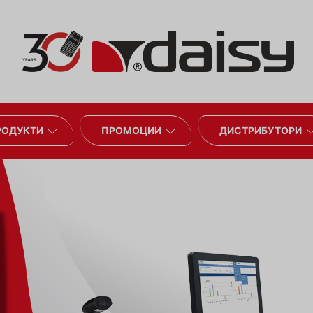
РОДУКТИ
ПРОМОЦИИ
ДИСТРИБУТОРИ
твено
е
апарат и
нути с