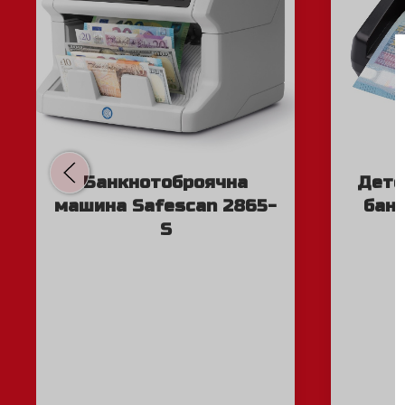
Банкнотоброячна
Дете
машина Safescan 2865-
банк
S