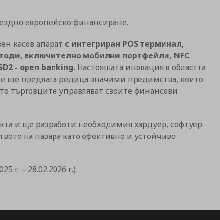
ъзмездно европейско финансиране.
вен касов апарат
с интегриран POS терминал,
тоди, включително мобилни портфейли, NFC
2 - open banking.
Настоящата иновация в областта
не ще предлага редица значими предимства, които
йто търговците управляват своите финансови
кта и ще разработи необходимия хардуер, софтуер
твото на пазара като ефективно и устойчиво
25 г. – 28.02.2026 г.)