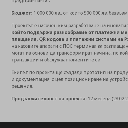
предприятията“.
Бюджет:
1 000 000 лв., от които 500 000 лв. безв
Проектът е насочен към разработване на иновати
който поддържа разнообразие от платежни ме
плащания, QR кодове и платежни системи на PSD
на касовите апарати с ПОС терминал за разплаща
могат из основи да трансформират начина, по ко
транзакции и обслужват клиентите си.
Екипът по проекта ще създаде прототип на проду
и документация, с цел позициониране на устройс
решение.
Продължителност на проекта:
12 месеца (28.02.20