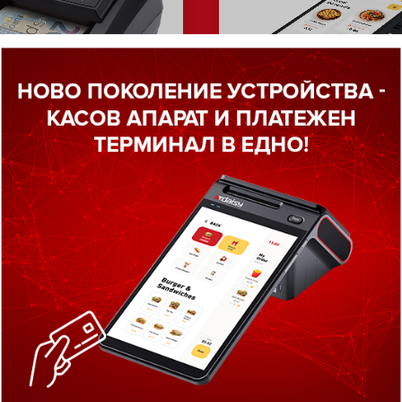
ктор за фалшиви
Касов апарат
ноти Olympia NC
платежен терм
375
Daisy SMART