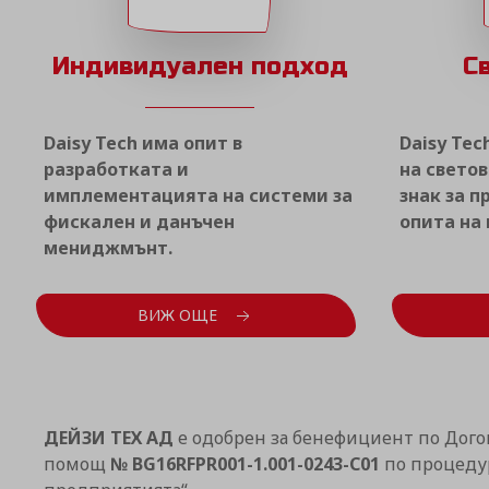
Индивидуален подход
С
Daisy Tech има опит в
Daisy Tec
разработката и
на светов
имплементацията на системи за
знак за 
фискален и данъчен
опита на
мениджмънт.
ВИЖ ОЩЕ
ДЕЙЗИ ТЕХ АД
е одобрен за бенефициент по Дого
помощ
№ BG16RFPR001-1.001-0243-C01
по процедур