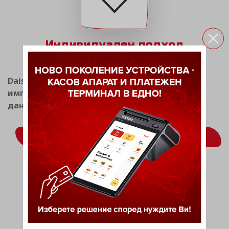
Индивидуален подход
Daisy Tech има опит в разработката и
имплементацията на системи за фискален и
данъчен мениджмънт.
ВИЖ ОЩЕ