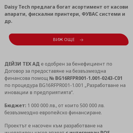
Daisy Tech предлага богат асортимент от касови
апарати, фискални принтери, ФУВАС системи и
др.
ВИЖ ОЩЕ
ДЕЙЗИ ТЕХ АД
е одобрен за бенефициент по
Договор за предоставяне на безвъзмездна
финансова помощ
№ BG16RFPR001-1.001-0243-C01
по процедура BG16RFPR001-1.001 „Разработване на
иновации в предприятията“.
Бюджет:
1 000 000 лв., от които 500 000 лв.
безвъзмездно европейско финансиране.
Проектът е насочен към разработване на
иновативен касов апарат
с интегриран POS