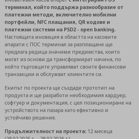
терминал, който поддържа разнообразие от
платежни методи, включително мобилни
портфейли, NFC плащания, QR кодове и
платежни системи на PSD2 - open banking.
Настоящата иновация в областта на касовите
апарати с ПОС терминал за разплащане ще
предлага редица значими предимства, които
могат из основи да трансформират начина, по
който търговците управляват своите финансови
транзакции и обслужват клиентите си.
Екипът по проекта ще създаде прототип на
продукта и ще разработи необходимия хардуер,
софтуер и документация, с цел позициониране на
устройството на пазара като ефективно и
устойчиво решение.
Продължителност на проекта:
12 месеца
(28.02.2025 г. – 28.02.2026 г.)