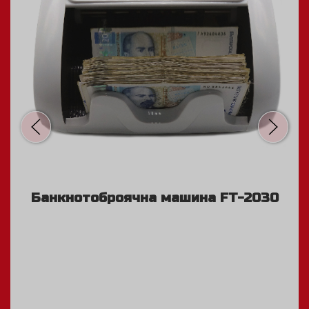
машина FT-2030
Банкнотоброячна м
2865