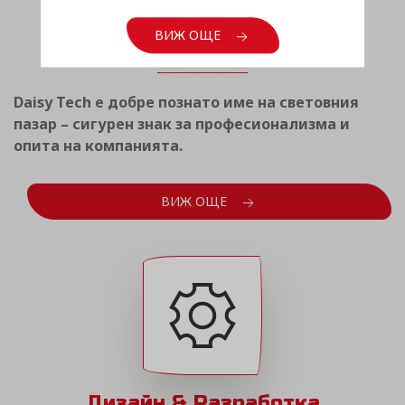
Световен опит
ВИЖ ОЩЕ
Daisy Tech е добре познато име на световния
пазар – сигурен знак за професионализма и
опита на компанията.
ВИЖ ОЩЕ
Дизайн & Разработка