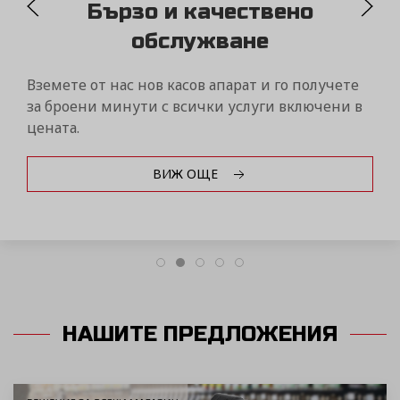
MYDAISY
Контролирайте бизнеса си само от един портал
чрез дистанционна връзка с вашите фискални
устройства Дейзи от всяка точка на света!
ВИЖ ОЩЕ
НАШИТЕ ПРЕДЛОЖЕНИЯ