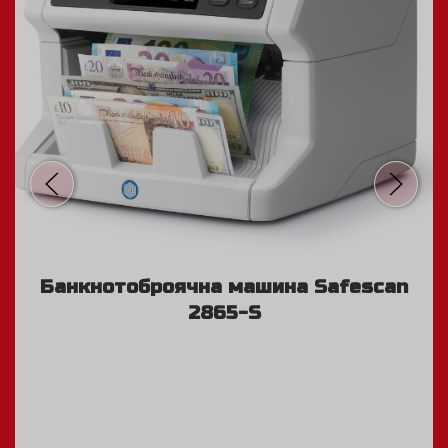
Банкнотоброячна машина Safescan
2865-S