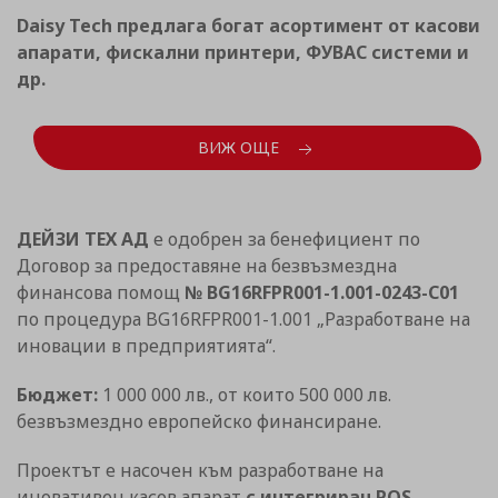
Daisy Tech предлага богат асортимент от касови
апарати, фискални принтери, ФУВАС системи и
др.
ВИЖ ОЩЕ
ДЕЙЗИ ТЕХ АД
е одобрен за бенефициент по
Договор за предоставяне на безвъзмездна
финансова помощ
№ BG16RFPR001-1.001-0243-C01
по процедура BG16RFPR001-1.001 „Разработване на
иновации в предприятията“.
Бюджет:
1 000 000 лв., от които 500 000 лв.
безвъзмездно европейско финансиране.
Проектът е насочен към разработване на
иновативен касов апарат
с интегриран POS