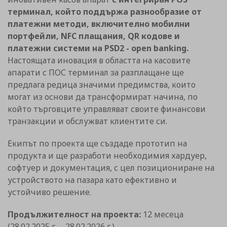
терминал, който поддържа разнообразие от
платежни методи, включително мобилни
портфейли, NFC плащания, QR кодове и
платежни системи на PSD2 - open banking.
Настоящата иновация в областта на касовите
апарати с ПОС терминал за разплащане ще
предлага редица значими предимства, които
могат из основи да трансформират начина, по
който търговците управляват своите финансови
транзакции и обслужват клиентите си.
Екипът по проекта ще създаде прототип на
продукта и ще разработи необходимия хардуер,
софтуер и документация, с цел позициониране на
устройството на пазара като ефективно и
устойчиво решение.
Продължителност на проекта:
12 месеца
(28.02.2025 г. – 28.02.2026 г.)