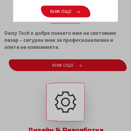
Световен опит
ВИЖ ОЩЕ
Daisy Tech е добре познато име на световния
пазар – сигурен знак за професионализма и
опита на компанията.
ВИЖ ОЩЕ
Дизайн & Разработка