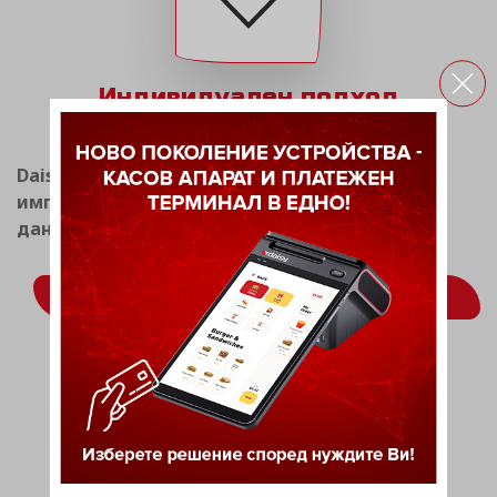
Индивидуален подход
Daisy Tech има опит в разработката и
имплементацията на системи за фискален и
данъчен мениджмънт.
ВИЖ ОЩЕ