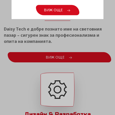
Световен опит
ВИЖ ОЩЕ
Daisy Tech е добре познато име на световния
пазар – сигурен знак за професионализма и
опита на компанията.
ВИЖ ОЩЕ
Дизайн & Разработка