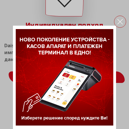
Индивидуален подход
Daisy Tech има опит в разработката и
имплементацията на системи за фискален и
данъчен мениджмънт.
ВИЖ ОЩЕ