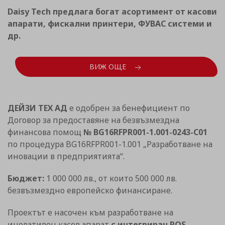
Daisy Tech предлага богат асортимент от касови
апарати, фискални принтери, ФУВАС системи и
др.
ВИЖ ОЩЕ
ДЕЙЗИ ТЕХ АД
е одобрен за бенефициент по
Договор за предоставяне на безвъзмездна
финансова помощ
№ BG16RFPR001-1.001-0243-C01
по процедура BG16RFPR001-1.001 „Разработване на
иновации в предприятията“.
Бюджет:
1 000 000 лв., от които 500 000 лв.
безвъзмездно европейско финансиране.
Проектът е насочен към разработване на
иновативен касов апарат
с интегриран POS