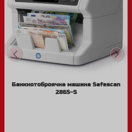
Банкнотоброячна машина Safescan
2865-S