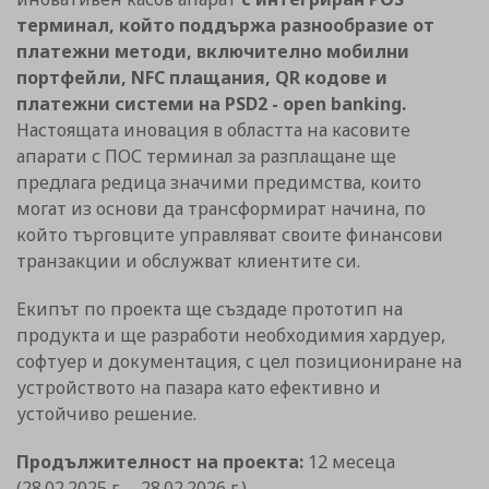
терминал, който поддържа разнообразие от
платежни методи, включително мобилни
портфейли, NFC плащания, QR кодове и
платежни системи на PSD2 - open banking.
Настоящата иновация в областта на касовите
апарати с ПОС терминал за разплащане ще
предлага редица значими предимства, които
могат из основи да трансформират начина, по
който търговците управляват своите финансови
транзакции и обслужват клиентите си.
Екипът по проекта ще създаде прототип на
продукта и ще разработи необходимия хардуер,
софтуер и документация, с цел позициониране на
устройството на пазара като ефективно и
устойчиво решение.
Продължителност на проекта:
12 месеца
(28.02.2025 г. – 28.02.2026 г.)