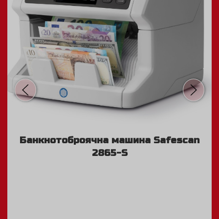
Банкнотоброячна машина Safescan
2865-S