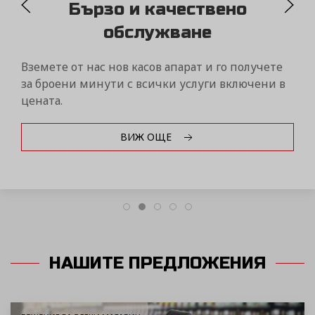
MYDAISY
Контролирайте бизнеса си само от един портал
чрез дистанционна връзка с вашите фискални
устройства Дейзи от всяка точка на света!
ВИЖ ОЩЕ
НАШИТЕ ПРЕДЛОЖЕНИЯ