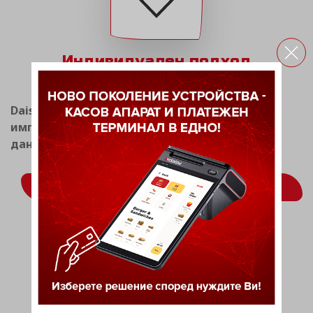
Индивидуален подход
Daisy Tech има опит в разработката и
имплементацията на системи за фискален и
данъчен мениджмънт.
ВИЖ ОЩЕ