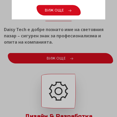
Световен опит
ВИЖ ОЩЕ
Daisy Tech е добре познато име на световния
пазар – сигурен знак за професионализма и
опита на компанията.
ВИЖ ОЩЕ
Дизайн & Разработка