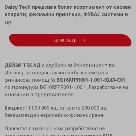
Daisy Tech предлага богат асортимент от касови
апарати, фискални принтери, ФУВАС системи и
др.
ВИЖ ОЩЕ
ДЕЙЗИ ТЕХ АД
е одобрен за бенефициент по
Договор за предоставяне на безвъзмездна
финансова помощ
№ BG16RFPR001-1.001-0243-C01
по процедура BG16RFPR001-1.001 „Разработване на
иновации в предприятията“.
Бюджет:
1 000 000 лв., от които 500 000 лв.
безвъзмездно европейско финансиране.
Проектът е насочен към разработване на
иновативен касов апарат
с интегриран POS