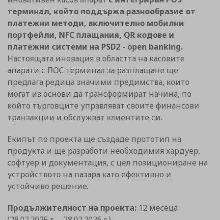
терминал, който поддържа разнообразие от
платежни методи, включително мобилни
портфейли, NFC плащания, QR кодове и
платежни системи на PSD2 - open banking.
Настоящата иновация в областта на касовите
апарати с ПОС терминал за разплащане ще
предлага редица значими предимства, които
могат из основи да трансформират начина, по
който търговците управляват своите финансови
транзакции и обслужват клиентите си.
Екипът по проекта ще създаде прототип на
продукта и ще разработи необходимия хардуер,
софтуер и документация, с цел позициониране на
устройството на пазара като ефективно и
устойчиво решение.
Продължителност на проекта:
12 месеца
(28.02.2025 г. – 28.02.2026 г.)