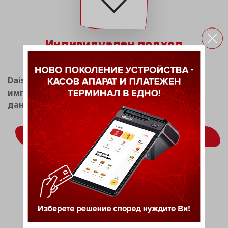
Индивидуален подход
Daisy Tech има опит в разработката и
имплементацията на системи за фискален и
данъчен мениджмънт.
ВИЖ ОЩЕ