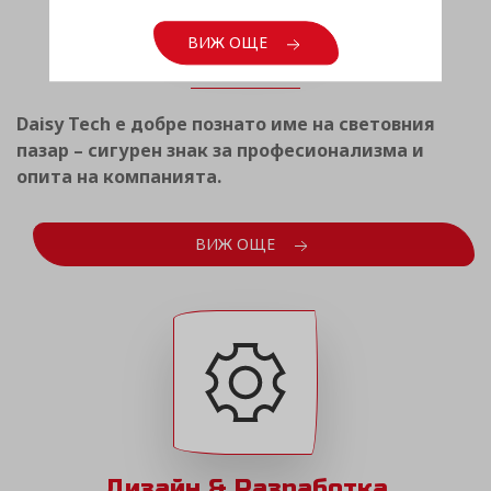
Световен опит
ВИЖ ОЩЕ
Daisy Tech е добре познато име на световния
пазар – сигурен знак за професионализма и
опита на компанията.
ВИЖ ОЩЕ
Дизайн & Разработка