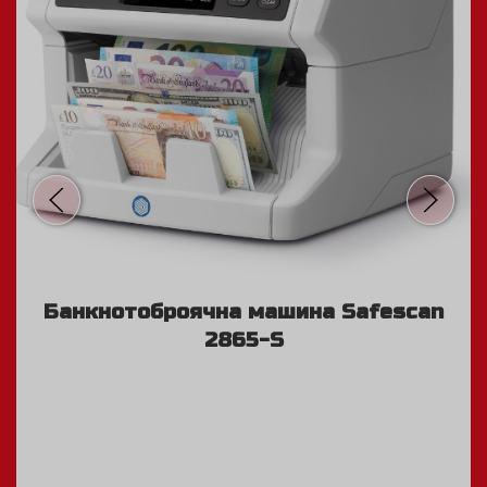
Банкнотоброячна машина Safescan
2865-S