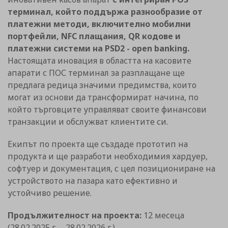
терминал, който поддържа разнообразие от
платежни методи, включително мобилни
портфейли, NFC плащания, QR кодове и
платежни системи на PSD2 - open banking.
Настоящата иновация в областта на касовите
апарати с ПОС терминал за разплащане ще
предлага редица значими предимства, които
могат из основи да трансформират начина, по
който търговците управляват своите финансови
транзакции и обслужват клиентите си.
Екипът по проекта ще създаде прототип на
продукта и ще разработи необходимия хардуер,
софтуер и документация, с цел позициониране на
устройството на пазара като ефективно и
устойчиво решение.
Продължителност на проекта:
12 месеца
(28.02.2025 г. – 28.02.2026 г.)