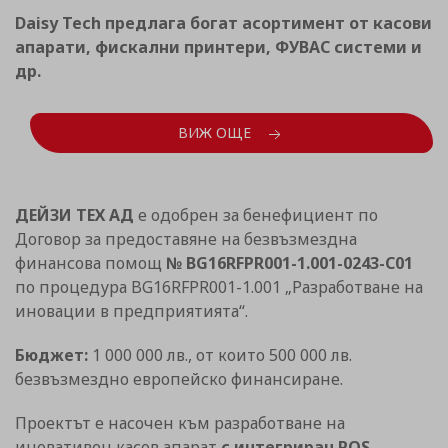
Daisy Tech предлага богат асортимент от касови
апарати, фискални принтери, ФУВАС системи и
др.
ВИЖ ОЩЕ
ДЕЙЗИ ТЕХ АД
е одобрен за бенефициент по
Договор за предоставяне на безвъзмездна
финансова помощ
№ BG16RFPR001-1.001-0243-C01
по процедура BG16RFPR001-1.001 „Разработване на
иновации в предприятията“.
Бюджет:
1 000 000 лв., от които 500 000 лв.
безвъзмездно европейско финансиране.
Проектът е насочен към разработване на
иновативен касов апарат
с интегриран POS