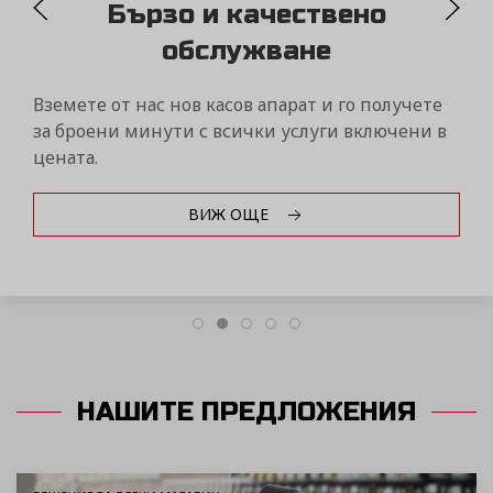
MYDAISY
Контролирайте бизнеса си само от един портал
чрез дистанционна връзка с вашите фискални
устройства Дейзи от всяка точка на света!
ВИЖ ОЩЕ
НАШИТЕ ПРЕДЛОЖЕНИЯ