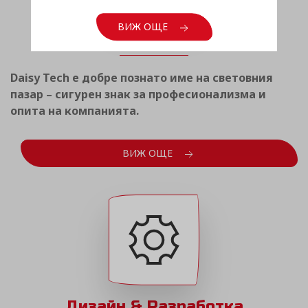
Световен опит
ВИЖ ОЩЕ
Daisy Tech е добре познато име на световния
пазар – сигурен знак за професионализма и
опита на компанията.
ВИЖ ОЩЕ
Дизайн & Разработка