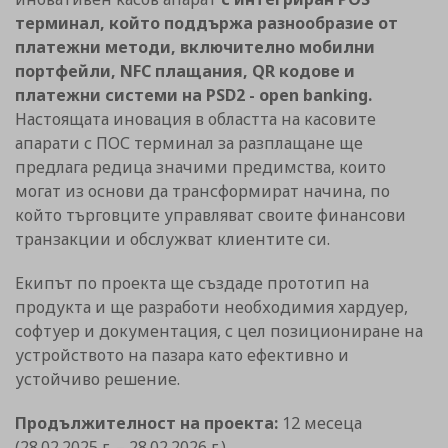
терминал, който поддържа разнообразие от
платежни методи, включително мобилни
портфейли, NFC плащания, QR кодове и
платежни системи на PSD2 - open banking.
Настоящата иновация в областта на касовите
апарати с ПОС терминал за разплащане ще
предлага редица значими предимства, които
могат из основи да трансформират начина, по
който търговците управляват своите финансови
транзакции и обслужват клиентите си.
Екипът по проекта ще създаде прототип на
продукта и ще разработи необходимия хардуер,
софтуер и документация, с цел позициониране на
устройството на пазара като ефективно и
устойчиво решение.
Продължителност на проекта:
12 месеца
(28.02.2025 г. – 28.02.2026 г.)