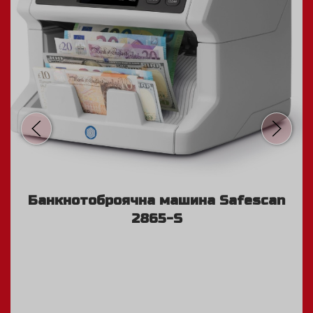
Банкнотоброячна машина Safescan
2865-S