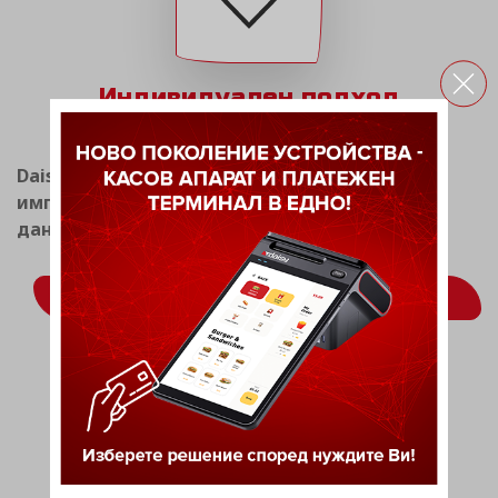
Индивидуален подход
Daisy Tech има опит в разработката и
имплементацията на системи за фискален и
данъчен мениджмънт.
ВИЖ ОЩЕ