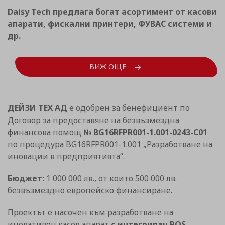
Daisy Tech предлага богат асортимент от касови
апарати, фискални принтери, ФУВАС системи и
др.
ВИЖ ОЩЕ
ДЕЙЗИ ТЕХ АД
е одобрен за бенефициент по
Договор за предоставяне на безвъзмездна
финансова помощ
№ BG16RFPR001-1.001-0243-C01
по процедура BG16RFPR001-1.001 „Разработване на
иновации в предприятията“.
Бюджет:
1 000 000 лв., от които 500 000 лв.
безвъзмездно европейско финансиране.
Проектът е насочен към разработване на
иновативен касов апарат
с интегриран POS