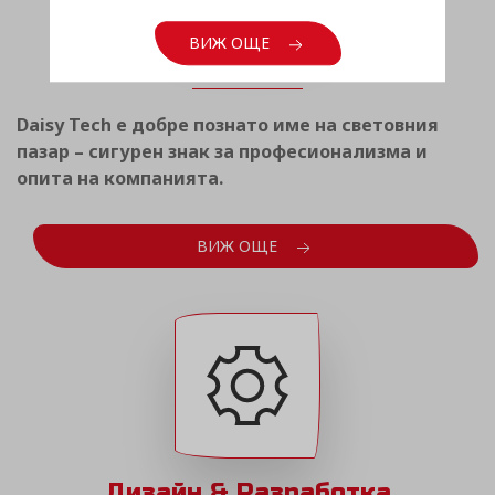
Световен опит
ВИЖ ОЩЕ
Daisy Tech е добре познато име на световния
пазар – сигурен знак за професионализма и
опита на компанията.
ВИЖ ОЩЕ
Дизайн & Разработка