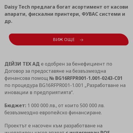
Daisy Tech предлага богат асортимент от касови
апарати, фискални принтери, ФУВАС системи и
др.
ВИЖ ОЩЕ
ДЕЙЗИ ТЕХ АД
е одобрен за бенефициент по
Договор за предоставяне на безвъзмездна
финансова помощ
№ BG16RFPR001-1.001-0243-C01
по процедура BG16RFPR001-1.001 „Разработване на
иновации в предприятията“.
Бюджет:
1 000 000 лв., от които 500 000 лв.
безвъзмездно европейско финансиране.
Проектът е насочен към разработване на
иновативен касов апарат
с интегриран POS