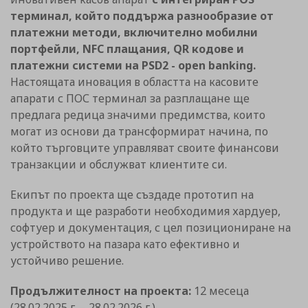
терминал, който поддържа разнообразие от
платежни методи, включително мобилни
портфейли, NFC плащания, QR кодове и
платежни системи на PSD2 - open banking.
Настоящата иновация в областта на касовите
апарати с ПОС терминал за разплащане ще
предлага редица значими предимства, които
могат из основи да трансформират начина, по
който търговците управляват своите финансови
транзакции и обслужват клиентите си.
Екипът по проекта ще създаде прототип на
продукта и ще разработи необходимия хардуер,
софтуер и документация, с цел позициониране на
устройството на пазара като ефективно и
устойчиво решение.
Продължителност на проекта:
12 месеца
(28.02.2025 г. – 28.02.2026 г.)