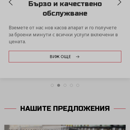
MYDAISY
Контролирайте бизнеса си само от един портал
чрез дистанционна връзка с вашите фискални
устройства Дейзи от всяка точка на света!
ВИЖ ОЩЕ
НАШИТЕ ПРЕДЛОЖЕНИЯ