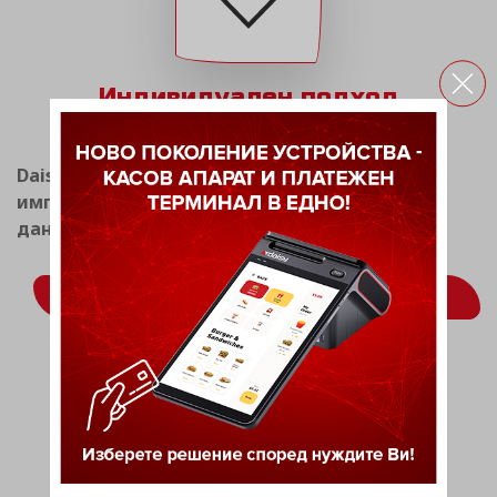
Индивидуален подход
Daisy Tech има опит в разработката и
имплементацията на системи за фискален и
данъчен мениджмънт.
ВИЖ ОЩЕ